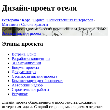
Дизайн-проект отеля
Ресторана
/
Кафе
/
Офиса
/
Общественных интерьеров
/
Магазина
/
Салона красоты
Дизайн-проект коммерческих помещений от 7 тыс. руб. за м2
Заказать дизайн-проект
Этапы проекта
Встреча. Бриф
Разработка концепции
3D визуализации
Бюджет проекта
Документация
Стоимость дизайн-проекта
Комплектация дизайн-проекта
Авторский надзор
Строительные работы
Результат
Дизайн-проект общественного пространства сложная и
интересная задача. С одной стороны, мы стараемся отразить