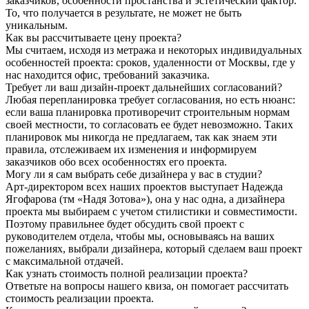
заказчиков, особенности простанства и эстетический фактор.
То, что получается в результате, не может не быть
уникальным.
Как вы рассчитываете цену проекта?
Мы считаем, исходя из метража и некоторых индивидуальных
особенностей проекта: сроков, удаленности от Москвы, где у
нас находится офис, требований заказчика.
Требует ли ваш дизайн-проект дальнейших согласований?
Любая перепланировка требует согласования, но есть нюанс:
если ваша планировка противоречит строительным нормам
своей местности, то согласовать ее будет невозможно. Таких
планировок мы никогда не предлагаем, так как знаем эти
правила, отслеживаем их изменения и информируем
заказчиков обо всех особенностях его проекта.
Могу ли я сам выбрать себе дизайнера у вас в студии?
Арт-директором всех наших проектов выступает Надежда
Ягофарова (тм «Надя Зотова»), она у нас одна, а дизайнера
проекта мы выбираем с учетом стилистики и совместимости.
Поэтому правильнее будет обсудить свой проект с
руководителем отдела, чтобы мы, основываясь на ваших
пожеланиях, выбрали дизайнера, который сделаем ваш проект
с максимальной отдачей.
Как узнать стоимость полной реализации проекта?
Ответьте на вопросы нашего квиза, он помогает рассчитать
стоимость реализации проекта.