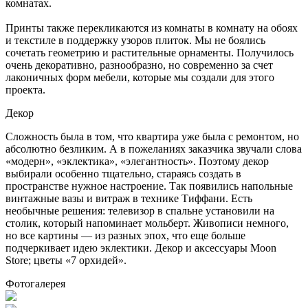
комнатах.
Принты также перекликаются из комнаты в комнату на обоях
и текстиле в поддержку узоров плиток. Мы не боялись
сочетать геометрию и растительные орнаменты. Получилось
очень декоративно, разнообразно, но современно за счет
лаконичных форм мебели, которые мы создали для этого
проекта.
Декор
Сложность была в том, что квартира уже была с ремонтом, но
абсолютно безликим. А в пожеланиях заказчика звучали слова
«модерн», «эклектика», «элегантность». Поэтому декор
выбирали особенно тщательно, стараясь создать в
пространстве нужное настроение. Так появились напольные
винтажные вазы и витраж в технике Тиффани. Есть
необычные решения: телевизор в спальне установили на
столик, который напоминает мольберт. Живописи немного,
но все картины — из разных эпох, что еще больше
подчеркивает идею эклектики. Декор и аксессуары Moon‌
Store; цветы «7 орхидей».
Фотогалерея