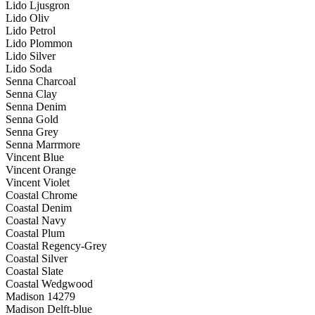
Lido Ljusgron
Lido Oliv
Lido Petrol
Lido Plommon
Lido Silver
Lido Soda
Senna Charcoal
Senna Clay
Senna Denim
Senna Gold
Senna Grey
Senna Marrmore
Vincent Blue
Vincent Orange
Vincent Violet
Coastal Chrome
Coastal Denim
Coastal Navy
Coastal Plum
Coastal Regency-Grey
Coastal Silver
Coastal Slate
Coastal Wedgwood
Madison 14279
Madison Delft-blue