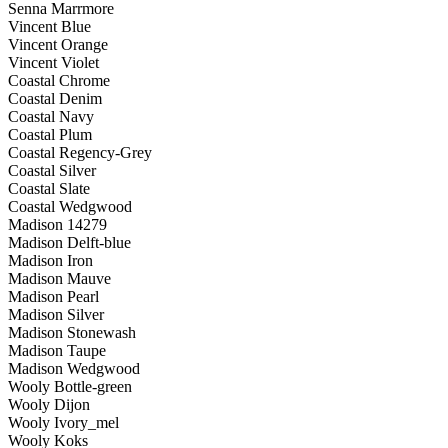
Senna Marrmore
Vincent Blue
Vincent Orange
Vincent Violet
Coastal Chrome
Coastal Denim
Coastal Navy
Coastal Plum
Coastal Regency-Grey
Coastal Silver
Coastal Slate
Coastal Wedgwood
Madison 14279
Madison Delft-blue
Madison Iron
Madison Mauve
Madison Pearl
Madison Silver
Madison Stonewash
Madison Taupe
Madison Wedgwood
Wooly Bottle-green
Wooly Dijon
Wooly Ivory_mel
Wooly Koks