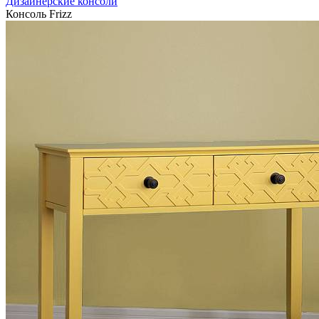
Дизайнерские консоли
Консоль Frizz