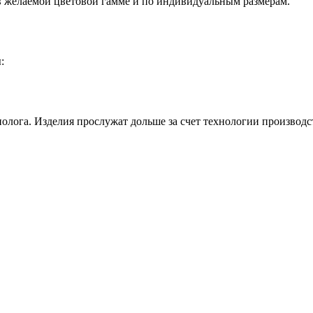
 в желаемой цветовой гамме и по индивидуальным размерам.
:
олога. Изделия прослужат дольше за счет технологии производс