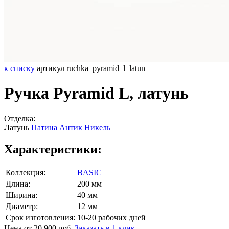
к списку
артикул ruchka_pyramid_l_latun
Ручка Pyramid L, латунь
Отделка:
Латунь
Патина
Антик
Никель
Характеристики:
Коллекция:
BASIC
Длина:
200 мм
Ширина:
40 мм
Диаметр:
12 мм
Срок изготовления:
10-20 рабочих дней
Цена от 20 900 руб.
Заказать в 1 клик