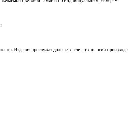
 в желаемой цветовой гамме и по индивидуальным размерам.
:
олога. Изделия прослужат дольше за счет технологии производс