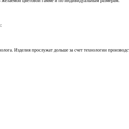
 в желаемой цветовой гамме и по индивидуальным размерам.
:
олога. Изделия прослужат дольше за счет технологии производс